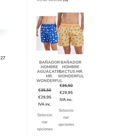
227
BAÑADOR
BAÑADOR
HOMBRE
HOMBRE
AGUACATES
CACTUS MR.
MR.
WONDERFUL
WONDERFUL
€
35,50
€
35,50
€
29,95
€
29,95
IVA inc.
IVA inc.
Seleccio
Seleccio
nar
nar
opciones
opciones