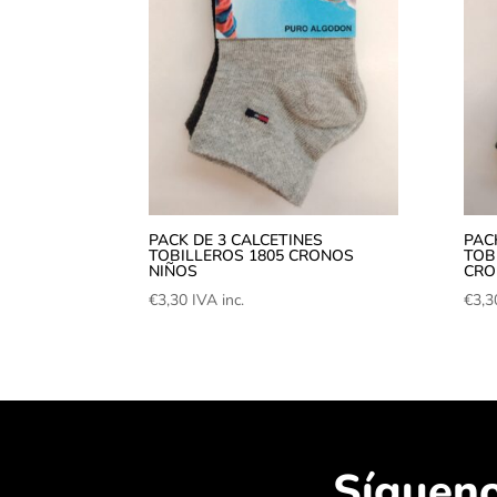
PACK DE 3 CALCETINES
PAC
TOBILLEROS 1805 CRONOS
TOB
NIÑOS
CRO
€
3,30
IVA inc.
€
3,3
Síguen