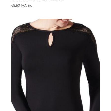
€
8,50
IVA inc.