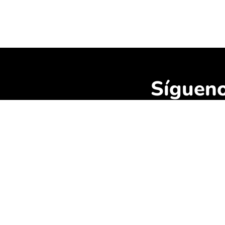
Síguen
Cont
dymalen
680 68 
C/ Manue