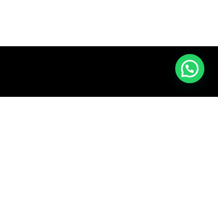
Mi Cuenta
Iniciar sesión / Registrarse
Carrito
Envíos 48-72H
Cambios y devoluciones