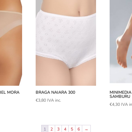
BEL MORA
BRAGA NAIARA 300
MINIMEDIA
SAMBURU
€
3,80
IVA inc.
€
4,30
IVA in
1
2
3
4
5
6
→