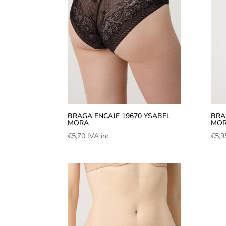
BRAGA ENCAJE 19670 YSABEL
BRA
MORA
MO
€
5,70
IVA inc.
€
5,9