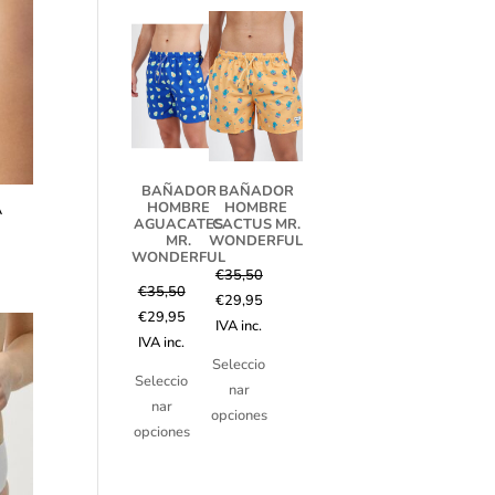
BAÑADOR
BAÑADOR
HOMBRE
HOMBRE
A
AGUACATES
CACTUS MR.
MR.
WONDERFUL
WONDERFUL
€
35,50
€
35,50
€
29,95
€
29,95
IVA inc.
IVA inc.
Seleccio
Seleccio
nar
nar
opciones
opciones