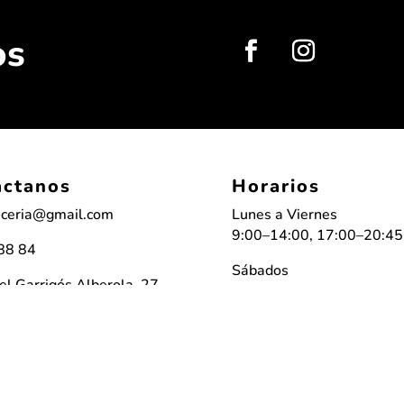
os
actanos
Horarios
ceria@gmail.com
Lunes a Viernes
9:00–14:00, 17:00–20:45
88 84
Sábados
l Garrigós Alberola, 27 –
9:00–14:00
 Elche, Alicante