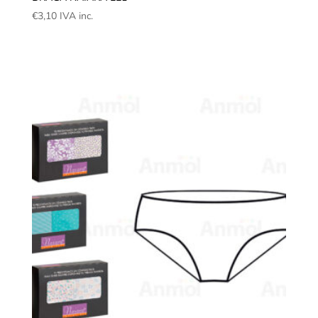
€
3,10
IVA inc.