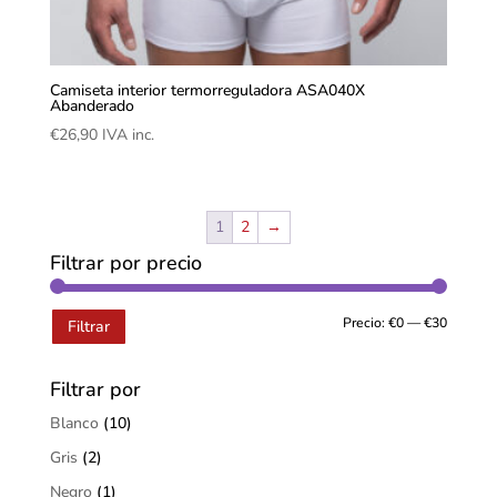
Camiseta interior termorreguladora ASA040X
Abanderado
€
26,90
IVA inc.
1
2
→
Filtrar por precio
Precio:
€0
—
€30
Filtrar
Filtrar por
Blanco
(10)
Gris
(2)
Negro
(1)