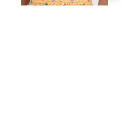
BAÑADOR HOMBRE CACTUS MR. WONDERFUL
€
35,50
€
29,95
IVA inc.
Seleccionar opciones