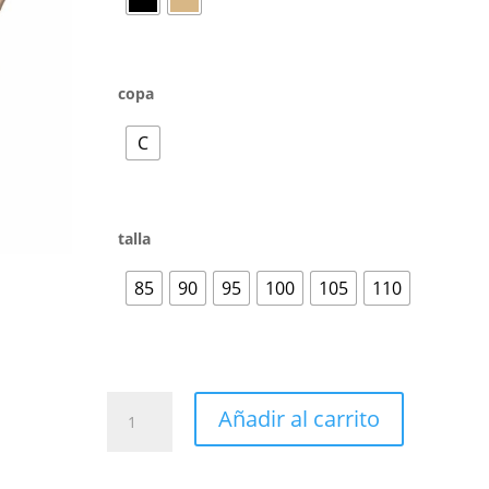
copa
C
talla
85
90
95
100
105
110
Añadir al carrito