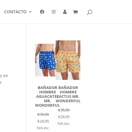
CONTACTO
es en
r
BAÑADOR
BAÑADOR
HOMBRE
HOMBRE
AGUACATES
CACTUS MR.
MR.
WONDERFUL
WONDERFUL
€
35,50
€
35,50
€
29,95
€
29,95
IVA inc.
IVA inc.