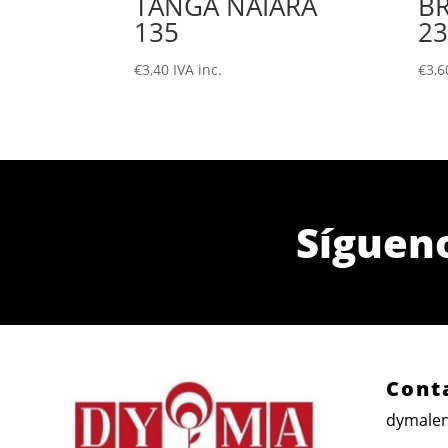
TANGA NAIARA
B
135
23
€
3,40
IVA inc.
€
3,6
Síguen
Cont
dymalen