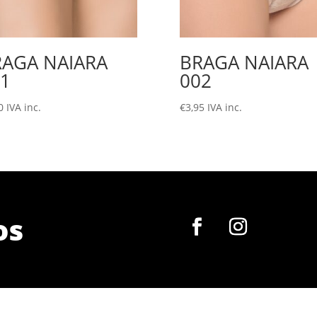
RAGA NAIARA
BRAGA NAIARA
1
002
0
IVA inc.
€
3,95
IVA inc.
os