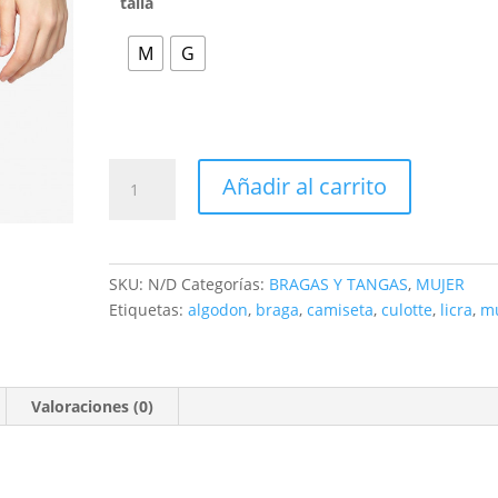
talla
M
G
Añadir al carrito
SKU:
N/D
Categorías:
BRAGAS Y TANGAS
,
MUJER
Etiquetas:
algodon
,
braga
,
camiseta
,
culotte
,
licra
,
m
Valoraciones (0)