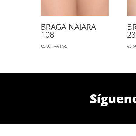
BRAGA NAIARA
B
108
23
€
5,99
IVA inc.
€
3,6
Síguen