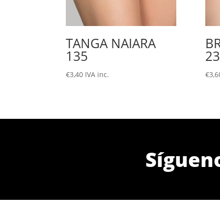
TANGA NAIARA
B
135
23
€
3,40
IVA inc.
€
3,6
Síguen