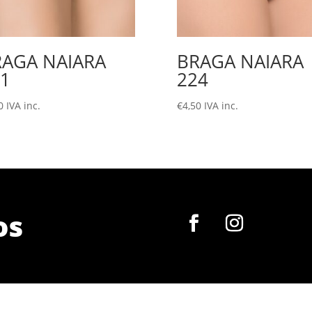
RAGA NAIARA
BRAGA NAIARA
1
224
0
IVA inc.
€
4,50
IVA inc.
os