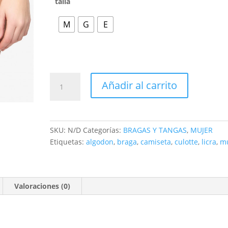
talla
M
G
E
Añadir al carrito
SKU:
N/D
Categorías:
BRAGAS Y TANGAS
,
MUJER
Etiquetas:
algodon
,
braga
,
camiseta
,
culotte
,
licra
,
m
Valoraciones (0)