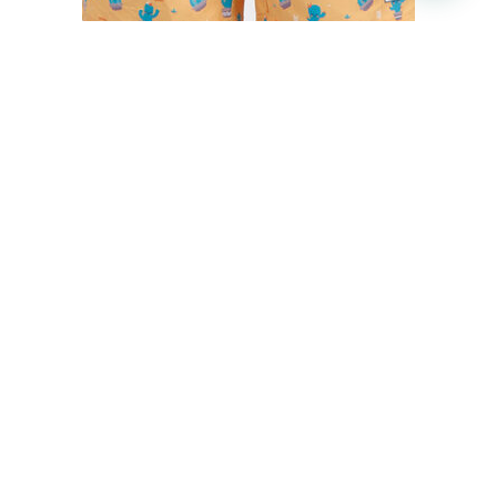
BAÑADOR HOMBRE CACTUS MR. WONDERFUL
€
35,50
€
29,95
IVA inc.
Seleccionar opciones
Carrito
No hay productos en el carrito.