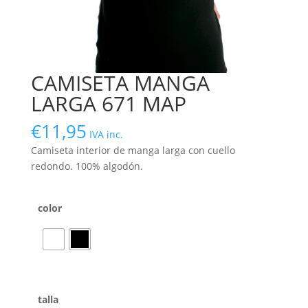
CAMISETA MANGA
LARGA 671 MAP
€
11,95
IVA inc.
Camiseta interior de manga larga con cuello
redondo. 100% algodón.
color
talla