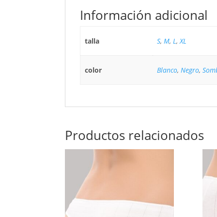
Información adicional
talla
S
,
M
,
L
,
XL
color
Blanco
,
Negro
,
Som
Productos relacionados