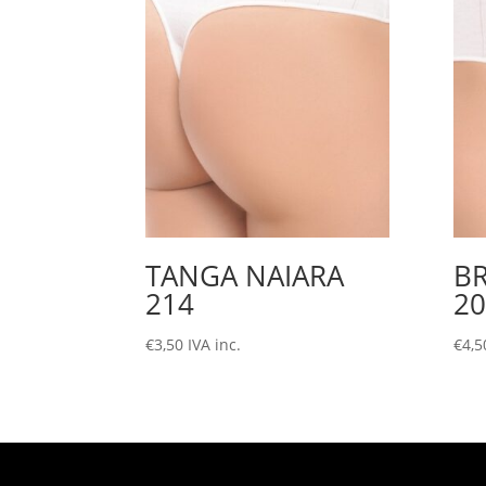
TANGA NAIARA
B
214
20
€
3,50
IVA inc.
€
4,5