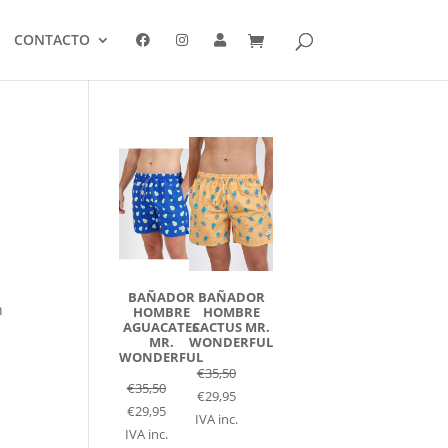
CONTACTO
BAÑADOR
BAÑADOR
n
HOMBRE
HOMBRE
AGUACATES
CACTUS MR.
MR.
WONDERFUL
WONDERFUL
€
35,50
€
35,50
€
29,95
€
29,95
IVA inc.
IVA inc.