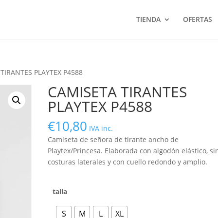
TIENDA
OFERTAS
 TIRANTES PLAYTEX P4588
CAMISETA TIRANTES
PLAYTEX P4588
€
10,80
IVA inc.
Camiseta de señora de tirante ancho de
Playtex/Princesa. Elaborada con algodón elástico, si
costuras laterales y con cuello redondo y amplio.
talla
S
M
L
XL