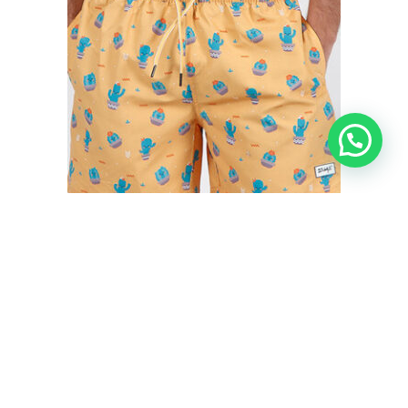
BAÑADOR HOMBRE CACTUS MR. WONDERFUL
€
35,50
€
29,95
IVA inc.
Seleccionar opciones