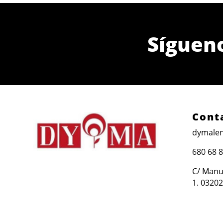
Síguen
Cont
dymalen
680 68 
C/ Manue
1. 03202