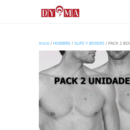
Inicio
/
HOMBRE
/
SLIPS Y BOXERS
/ PACK 2 B