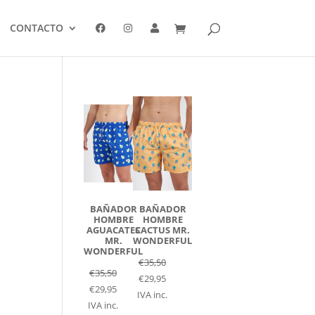
CONTACTO
e
BAÑADOR
BAÑADOR
HOMBRE
HOMBRE
AGUACATES
CACTUS MR.
MR.
WONDERFUL
WONDERFUL
€
35,50
€
35,50
€
29,95
€
29,95
IVA inc.
IVA inc.