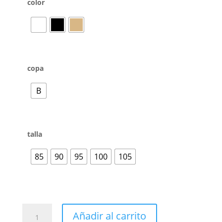
color
copa
B
talla
85
90
95
100
105
Añadir al carrito