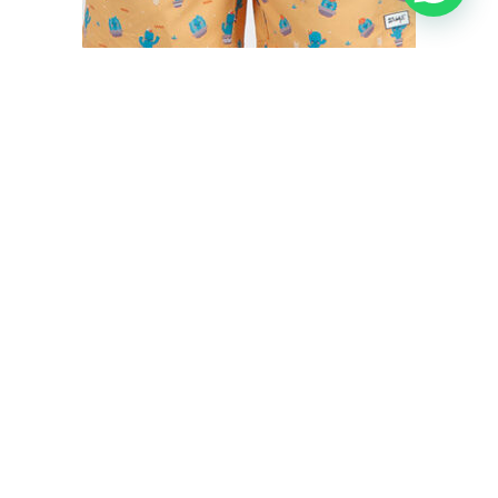
BAÑADOR HOMBRE CACTUS MR. WONDERFUL
€
35,50
€
29,95
IVA inc.
Seleccionar opciones
Carrito
No hay productos en el carrito.