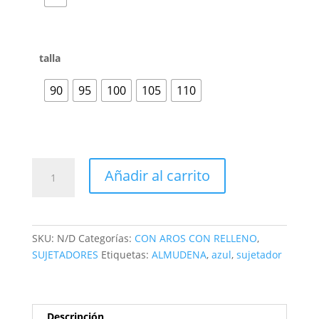
talla
90
95
100
105
110
Añadir al carrito
SKU:
N/D
Categorías:
CON AROS CON RELLENO
,
SUJETADORES
Etiquetas:
ALMUDENA
,
azul
,
sujetador
Descripción