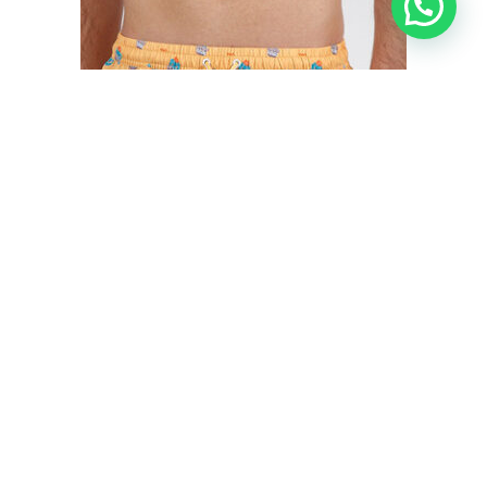
BAÑADOR HOMBRE CACTUS MR. WONDERFUL
€
35,50
€
29,95
IVA inc.