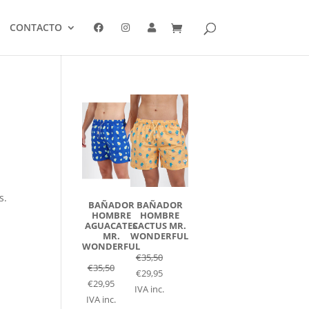
CONTACTO
s.
BAÑADOR
BAÑADOR
HOMBRE
HOMBRE
AGUACATES
CACTUS MR.
MR.
WONDERFUL
WONDERFUL
€
35,50
€
35,50
€
29,95
€
29,95
IVA inc.
IVA inc.