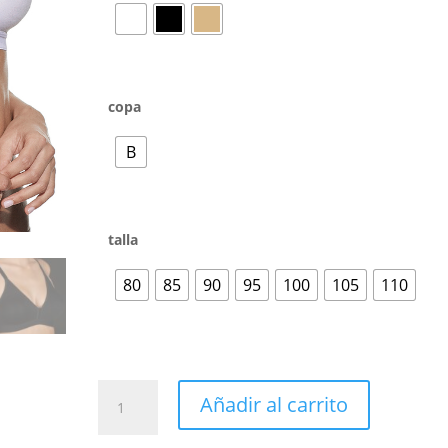
copa
B
talla
80
85
90
95
100
105
110
Añadir al carrito