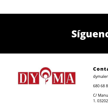
Síguen
Cont
dymalen
680 68 
C/ Manue
1. 03202