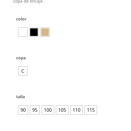
copa de encaje.
color
copa
C
talla
90
95
100
105
110
115