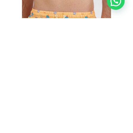
BAÑADOR HOMBRE CACTUS MR. WONDERFUL
€
35,50
€
29,95
IVA inc.