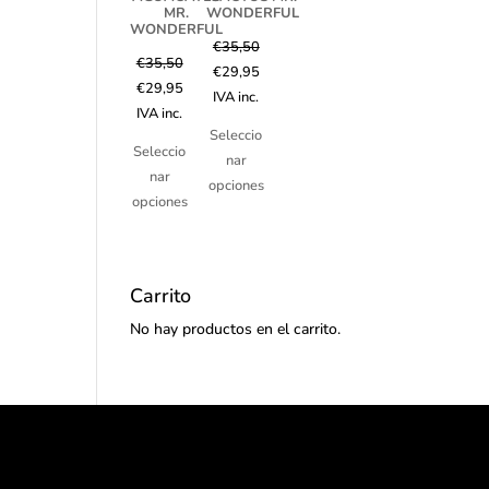
MR.
WONDERFUL
WONDERFUL
€
35,50
€
35,50
€
29,95
€
29,95
IVA inc.
IVA inc.
Seleccio
Seleccio
nar
nar
opciones
opciones
Carrito
No hay productos en el carrito.