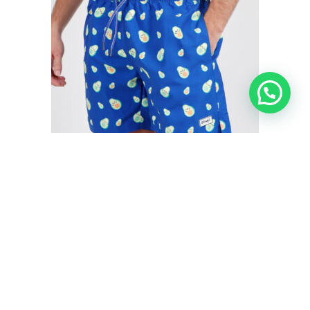
BAÑADOR HOMBRE AGUACATES MR. WONDERFUL
€
35,50
€
29,95
IVA inc.
Seleccionar opciones