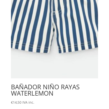
BAÑADOR NIÑO RAYAS
WATERLEMON
€
14,50
IVA inc.