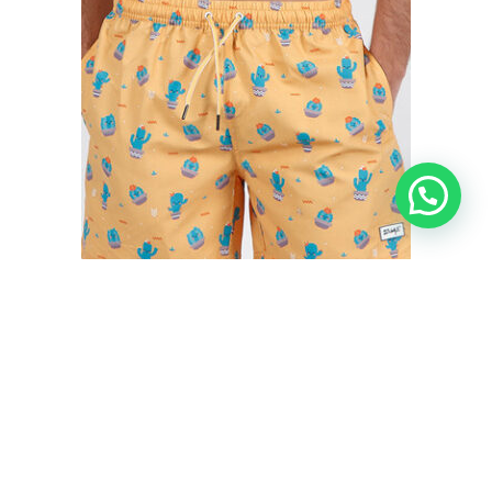
BAÑADOR HOMBRE CACTUS MR. WONDERFUL
€
35,50
€
29,95
IVA inc.
Seleccionar opciones