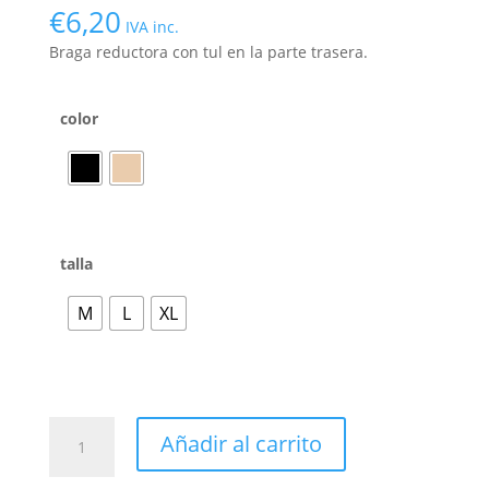
€
6,20
IVA inc.
Braga reductora con tul en la parte trasera.
color
talla
M
L
XL
Añadir al carrito