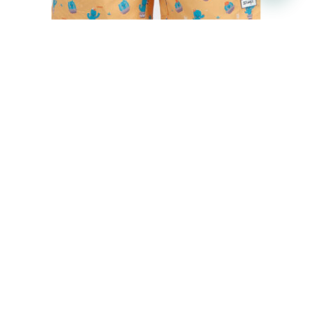
BAÑADOR HOMBRE CACTUS MR. WONDERFUL
€
35,50
€
29,95
IVA inc.
Seleccionar opciones
Carrito
No hay productos en el carrito.