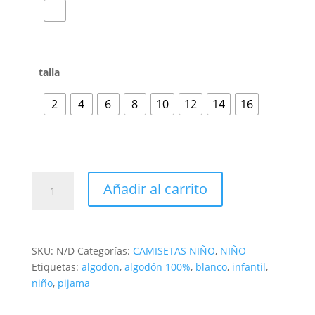
talla
2
4
6
8
10
12
14
16
Añadir al carrito
SKU:
N/D
Categorías:
CAMISETAS NIÑO
,
NIÑO
Etiquetas:
algodon
,
algodón 100%
,
blanco
,
infantil
,
niño
,
pijama