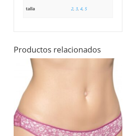
talla
2
,
3
,
4
,
5
Productos relacionados