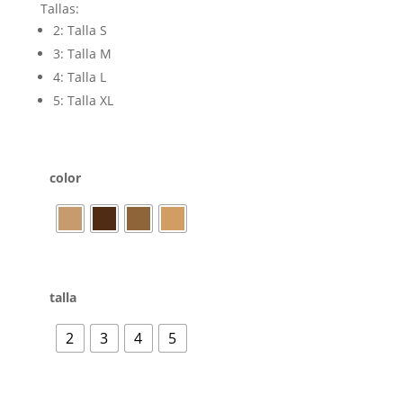
Tallas:
2: Talla S
3: Talla M
4: Talla L
5: Talla XL
color
talla
2
3
4
5