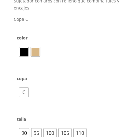
Sujetador con aros con relleno que combina tules y
encajes.
Copa C
color
copa
C
talla
90
95
100
105
110