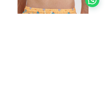
BAÑADOR HOMBRE CACTUS MR. WONDERFUL
€
35,50
€
29,95
IVA inc.