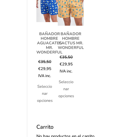
BAÑADOR
BAÑADOR
HOMBRE
HOMBRE
AGUACATES
CACTUS MR.
MR.
WONDERFUL
WONDERFUL
€
35,50
€
35,50
€
29,95
€
29,95
IVA inc.
IVA inc.
Seleccio
Seleccio
nar
nar
opciones
opciones
Carrito
No hay productos en el carrito.