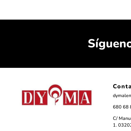
Síguen
Cont
dymalen
680 68 
C/ Manue
1. 03202